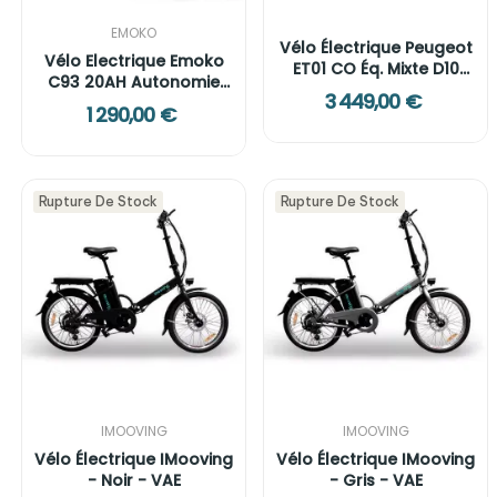
EMOKO
Vélo Électrique Peugeot
Vélo Electrique Emoko
ET01 CO Éq. Mixte D10
C93 20AH Autonomie
PWT
3 449,00 €
80KM
1 290,00 €
Rupture De Stock
Rupture De Stock
IMOOVING
IMOOVING
Vélo Électrique IMooving
Vélo Électrique IMooving
- Noir - VAE
- Gris - VAE